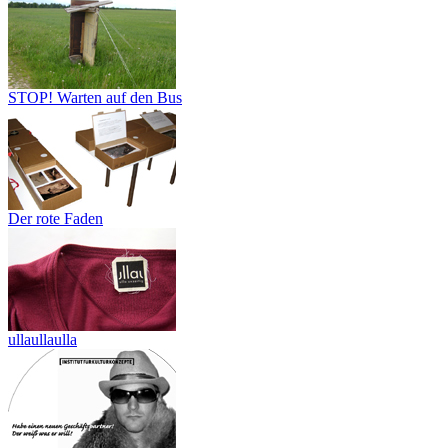
STOP! Warten auf den Bus
Der rote Faden
ullaullaulla