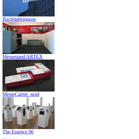
Buchstabengasse
Messestand ARTEX
MesseCarree_nord
The Essence 06