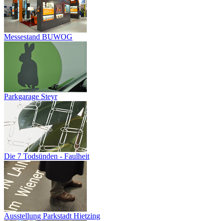
Messestand BUWOG
Parkgarage Steyr
Die 7 Todsünden - Faulheit
Ausstellung Parkstadt Hietzing