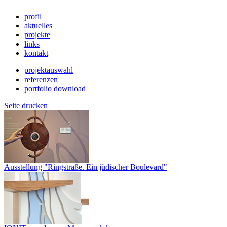
profil
aktuelles
projekte
links
kontakt
projektauswahl
referenzen
portfolio download
Seite drucken
Ausstellung "Ringstraße. Ein jüdischer Boulevard"