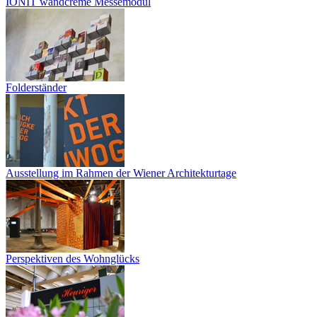
IONIT wandcreme Messemodul
Folderständer
Ausstellung im Rahmen der Wiener Architekturtage
Perspektiven des Wohnglücks